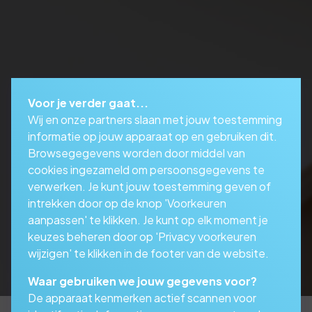
Voor je verder gaat...
Wij en onze partners slaan met jouw toestemming
informatie op jouw apparaat op en gebruiken dit.
Browsegegevens worden door middel van
cookies ingezameld om persoonsgegevens te
verwerken. Je kunt jouw toestemming geven of
intrekken door op de knop 'Voorkeuren
aanpassen' te klikken. Je kunt op elk moment je
keuzes beheren door op 'Privacy voorkeuren
wijzigen' te klikken in de footer van de website.
Waar gebruiken we jouw gegevens voor?
De apparaat kenmerken actief scannen voor