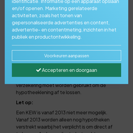
identificatie. Informatie op een apparaat opslaan
en/of openen. Marketing gerelateerde
activiteiten, zoals het tonen van
Bekijk de mogelijkheden
gepersonaliseerde advertenties en content,
van een
advertentie- en contentmeting, inzichten in het
publiek en productontwikkeling.
Kapitaalverzekeringen
Eigen Woning (KEW)
Voorkeuren aanpassen
Accepteren en doorgaan
De KEW is gelijk aan een kapitaalverzekering
met maar één verschil: de uitkering van de
verzekering moet worden gebruikt om de
hypotheeklening af te lossen.
Let op:
Een KEW is vanaf 2013 niet meer mogelijk.
Vanaf 2013 worden alleen nog hypotheken
verstrekt waarbij het verplicht is om direct af