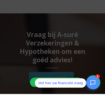
Vraag bij A-suré
Verzekeringen &
Hypotheken om een
goéd advies!
Vraag ons advies!
Stel hier uw financiele vraag