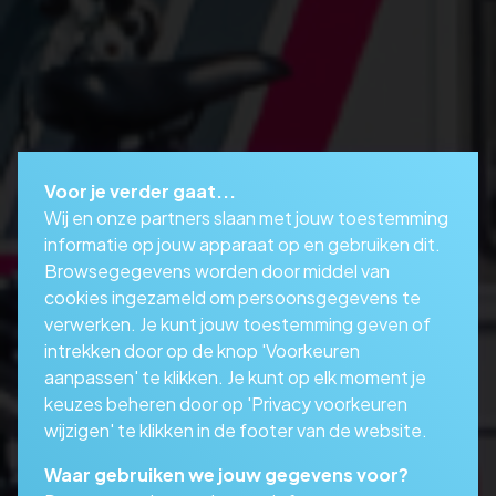
Voor je verder gaat...
Wij en onze partners slaan met jouw toestemming
informatie op jouw apparaat op en gebruiken dit.
Browsegegevens worden door middel van
cookies ingezameld om persoonsgegevens te
verwerken. Je kunt jouw toestemming geven of
intrekken door op de knop 'Voorkeuren
aanpassen' te klikken. Je kunt op elk moment je
keuzes beheren door op 'Privacy voorkeuren
wijzigen' te klikken in de footer van de website.
Waar gebruiken we jouw gegevens voor?