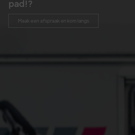
pad!?
Maak een afspraak en kom langs