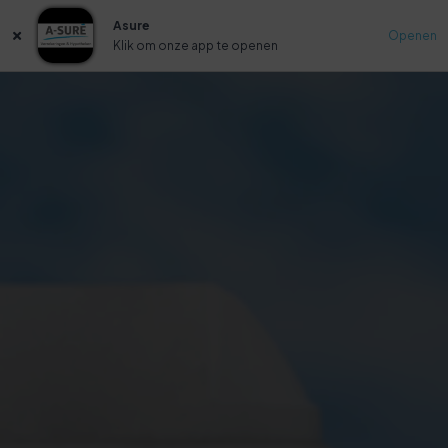
Asure
Openen
Klik om onze app te openen