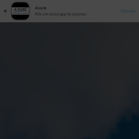
Asure
Openen
Klik om onze app te openen