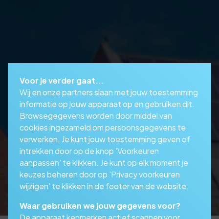
Voor je verder gaat...
Wij en onze partners slaan met jouw toestemming
informatie op jouw apparaat op en gebruiken dit.
Browsegegevens worden door middel van
cookies ingezameld om persoonsgegevens te
verwerken. Je kunt jouw toestemming geven of
intrekken door op de knop 'Voorkeuren
aanpassen' te klikken. Je kunt op elk moment je
keuzes beheren door op 'Privacy voorkeuren
wijzigen' te klikken in de footer van de website.
Waar gebruiken we jouw gegevens voor?
De apparaat kenmerken actief scannen voor