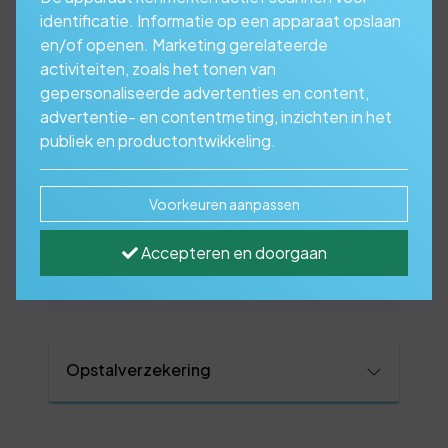
identificatie. Informatie op een apparaat opslaan
en/of openen. Marketing gerelateerde
activiteiten, zoals het tonen van
gepersonaliseerde advertenties en content,
advertentie- en contentmeting, inzichten in het
publiek en productontwikkeling.
Voorkeuren aanpassen
Algemene informatie
Accepteren en doorgaan
over deze verzekering
Opstalverzekering