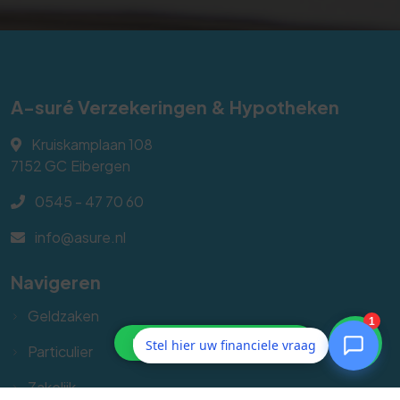
A-suré Verzekeringen & Hypotheken
Kruiskamplaan 108
7152 GC
Eibergen
0545 - 47 70 60
info@asure.nl
Navigeren
Geldzaken
Stel hier uw financiele vraag
Particulier
Zakelijk