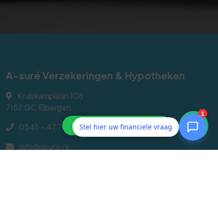
A-suré Verzekeringen & Hypotheken
Kruiskamplaan 108
7152 GC
Eibergen
0545 - 47 70 60
Stel hier uw financiele vraag
info@asure.nl
Navigeren
Geldzaken
Particulier