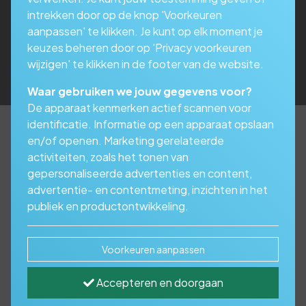
intrekken door op de knop 'Voorkeuren
aanpassen' te klikken. Je kunt op elk moment je
keuzes beheren door op 'Privacy voorkeuren
wijzigen' te klikken in de footer van de website.
Waar gebruiken we jouw gegevens voor?
De apparaat kenmerken actief scannen voor
identificatie. Informatie op een apparaat opslaan
en/of openen. Marketing gerelateerde
activiteiten, zoals het tonen van
Verzeker alleen de echte
gepersonaliseerde advertenties en content,
risico’s
advertentie- en contentmeting, inzichten in het
publiek en productontwikkeling.
Met een tandartsverzekering zijn ook uw
Voorkeuren aanpassen
tanden goed verzekerd. U kunt kiezen uit
3 tandartsverzekeringen. Zo zit er altijd wel 1
Accepteren en doorgaan
bij die bij u past. Goed om te weten: een
tandartsverzekering kunt u het beste