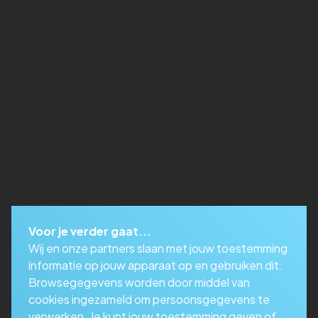
Voor je verder gaat...
Wij en onze partners slaan met jouw toestemming
informatie op jouw apparaat op en gebruiken dit.
Browsegegevens worden door middel van
cookies ingezameld om persoonsgegevens te
verwerken. Je kunt jouw toestemming geven of